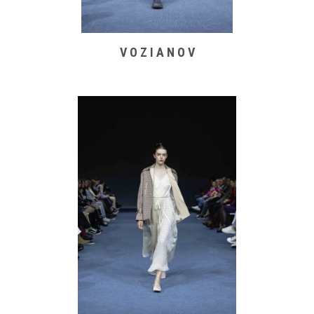
V O Z I A N O V