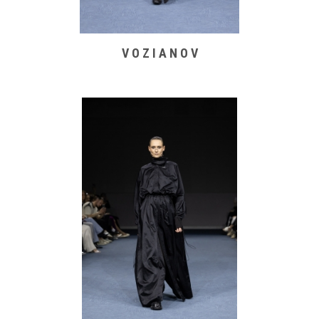
V O Z I A N O V