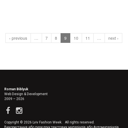
‹ previous
…
7
8
9
10
11
…
next ›
Roman Biblyuk
Web Design & Development
2009 – 2026
Copyright © 2026 Lviv Fashion Week. All rights reserved.
Використання або передрук текстових матеріалів або фотоматеріалів