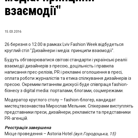
взаємодії"
15.03.2016
26 березня о 12.00 в рамках Lviv Fashion Week відбудеться
круглий стіл "Дизайнери і медіа: принципи взаємодії".
Будуть обговорюватися світові стандарти і українські реалії
взаємодії дизайнерів з пресою, доцільність і правила
написання прес-релізів, PR і рекламні оголошення в пресі,
оплата роботи журналістів та етика спілкування дизайнерів із
пресою. Окремим питанням дискусії буде співпраця fashion-
бізнесу з digital media: порталами, блогами, соцмережами.
Модератор круглого столу – fashion-блогер, кандидат
мистецтвознавства Мирослав Мельник. Спікерами виступлять
представники преси, дизайнери, рекламісти та представники
PR-агенцій.
Реєстрація завершена
Місце проведення –
Astoria Hotel
(вул.Городоцька, 15)