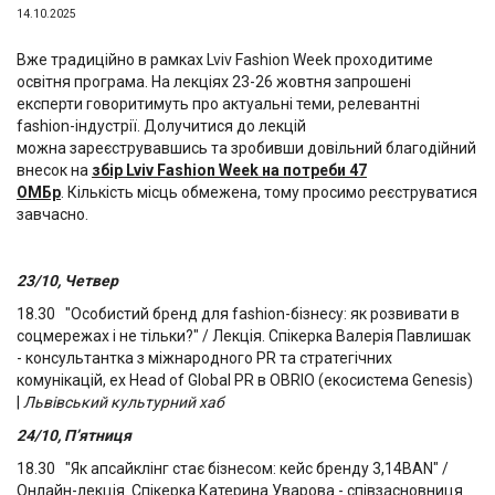
14.10.2025
Вже традиційно в рамках Lviv Fashion Week проходитиме
освітня програма. На лекціях 23-26 жовтня запрошені
експерти говоритимуть про актуальні теми, релевантні
fashion-індустрії. Долучитися до лекцій
можна зареєструвавшись та зробивши довільний благодійний
внесок на
збір Lviv Fashion Week на потреби 47
ОМБр
. Кількість місць обмежена, тому просимо реєструватися
завчасно.
23/10, Четвер
18.30 "Особистий бренд для fashion-бізнесу: як розвивати в
соцмережах і не тільки?" / Лекція. Спікерка Валерія Павлишак
- консультантка з міжнародного PR та стратегічних
комунікацій, ex Head of Global PR в OBRIO (екосистема Genesis)
|
Львівський культурний хаб
24/10, П’ятниця
18.30 "Як апсайклінг стає бізнесом: кейс бренду 3,14BAN" /
Онлайн-лекція. Спікерка Катерина Уварова - співзасновниця