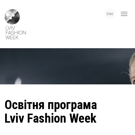
Skip
Lviv
to
Fashion
ENG
main
Week
content
Освітня програма
Lviv Fashion Week