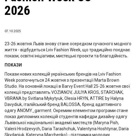
2026
07.10.2025
23-26 жовтня Львів знову стане осередком сучасного модного
життя - відбудеться Lviv Fashion Week, що традиційно поєднає
покази, освітні ініціативи, мистецькі проєкти та благодійність.
ПОКАЗИ
Покази нових колекцій українських брендів на Lviv Fashion
Week розпочнуться 24 жовтня з презентації Marta Brown
Studio. На основній локації в Barvy Event Hall 25-26 жовтня свої
колекції представлять VOZIANOV, JULIYA KROS, STARCHAK,
VBRANA by Svitlana Mykytyuk, Olesia HRYN, ATTIRE by Halyna
Davydiuk, італійський бренд BALOSSA, бренд адаптивного
одягу ANOMY_garment. Окремим елементом програми стане
показ дипломних колекцій студентів кафедри дизайну одягу
Львівської національної академії мистецтв (Maryna Pish,
Valerii Hrodzevych, Daria Tarashchuk, Valentyna Hoshtynar, Daria
Skydaniuk, Kateryna Marchenko) - підтримка молодих