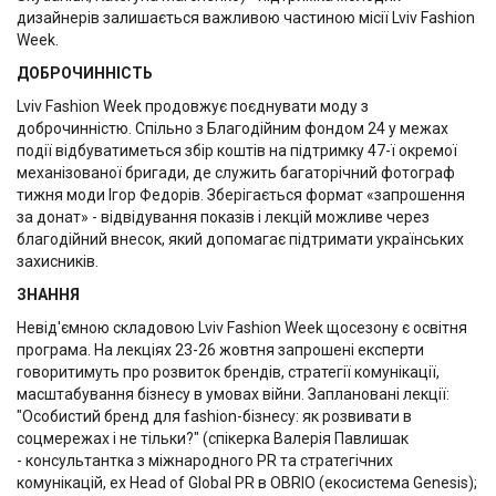
дизайнерів залишається важливою частиною місії Lviv Fashion
Week.
ДОБРОЧИННІСТЬ
Lviv Fashion Week продовжує поєднувати моду з
доброчинністю. Спільно з Благодійним фондом 24 у межах
події відбуватиметься збір коштів на підтримку 47-ї окремої
механізованої бригади, де служить багаторічний фотограф
тижня моди Ігор Федорів. Зберігається формат «запрошення
за донат» - відвідування показів і лекцій можливе через
благодійний внесок, який допомагає підтримати українських
захисників.
ЗНАННЯ
Невід'ємною складовою Lviv Fashion Week щосезону є освітня
програма. На лекціях 23-26 жовтня запрошені експерти
говоритимуть про розвиток брендів, стратегії комунікації,
масштабування бізнесу в умовах війни. Заплановані лекції:
"Особистий бренд для fashion-бізнесу: як розвивати в
соцмережах і не тільки?" (спікерка Валерія Павлишак
- консультантка з міжнародного PR та стратегічних
комунікацій, ex Head of Global PR в OBRIO (екосистема Genesis);