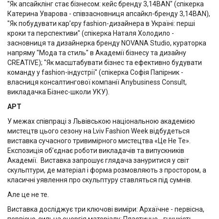
"Як апсайклінг стає бізнесом: кейс бренду 3,14BAN" (спікерка
Катерина Уварова - співзасновниця апсайкл-бренду 3,14BAN),
"Як побудувати кар’єру fashion-дизайнера в Україні: перші
кроки та перспективи" (спікерка Наталя Холодило -
засновниця та дизайнерка бренду NOVANA Studio, кураторка
напряму "Мода та стиль" в Академії бізнесу та дизайну
CREATIVE); "Як масштабувати бізнес та ефективно будувати
команду у fashion-індустрії" (спікерка Софія Папірник -
власниця консалтингової компанії Anybusiness Consult,
викладачка Бізнес-школи УКУ).
АРТ
У межах співпраці з Львівською національною академією
мистецтв цього сезону на Lviv Fashion Week відбудеться
виставка сучасного тривимірного мистецтва «Це Не Те».
Експозиція об’єднає роботи викладачів та випускників
Академії. Виставка запрошує глядача зануритися у світ
скульптури, де матеріал і форма розмовляють з простором, а
класичні уявлення про скульптуру ставляться під сумнів.
Але це не те.
Виставка досліджує три ключові виміри: Архаїчне - первісна,