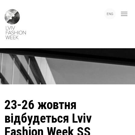
Skip
Lviv
to
Fashion
ENG
main
Week
content
23-26 жовтня
відбудеться Lviv
Fashion Week SS