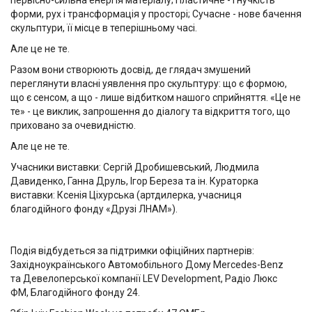
первісно-сильна енергія матеріалу; Пластичне - гнучкість
форми, рух і трансформація у просторі; Сучасне - нове бачення
скульптури, її місце в теперішньому часі.
Але це не те.
Разом вони створюють досвід, де глядач змушений
переглянути власні уявлення про скульптуру: що є формою,
що є сенсом, а що - лише відбитком нашого сприйняття. «Це не
те» - це виклик, запрошення до діалогу та відкриття того, що
приховано за очевидністю.
Але це не те.
Учасники виставки: Сергій Дробишевський, Людмила
Давиденко, Ганна Друль, Ігор Береза та ін. Кураторка
виставки: Ксенія Ціхурська (артдилерка, учасниця
благодійного фонду «Друзі ЛНАМ»).
Подія відбудеться за підтримки офіційних партнерів:
Західноукраїнського Автомобільного Дому Mercedes-Benz
та Девелоперської компанії LEV Development, Радіо Люкс
ФМ, Благодійного фонду 24.